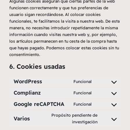
Algunas cookies aseguran que ciertas partes de la web
funcionen correctamente y que tus preferencias de
usuario sigan recordándose. Al colocar cookies
funcionales, te facilitamos la visita a nuestra web. De esta
manera, no necesitas introducir repetidamente la misma
información cuando visitas nuestra web y, por ejemplo,
los artículos permanecen en tu cesta de la compra hasta
que hayas pagado. Podemos colocar estas cookies sin tu
consentimiento.
6. Cookies usadas
WordPress
Funcional
Consent
to
Complianz
Funcional
Consent
service
to
Google reCAPTCHA
Funcional
wordpress
Consent
service
to
Propósito pendiente de
complianz
Varios
service
Consent
investigación
google-
to