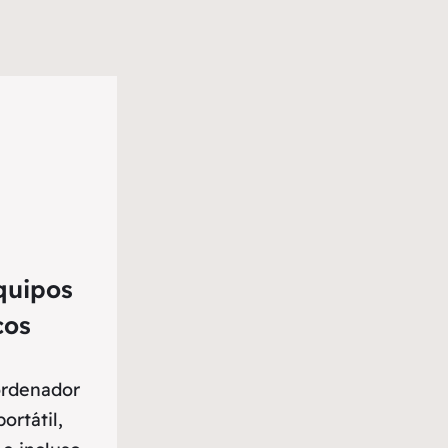
quipos
cos
ordenador
ortátil,