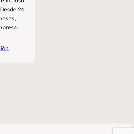
 e incluso
 Desde 24
meses,
mpresa.
ción